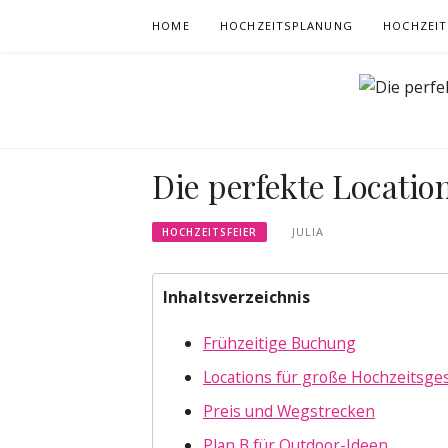
Skip
HOME
HOCHZEITSPLANUNG
HOCHZEIT
to
content
Die perfekte Locatio
JULIA
HOCHZEITSFEIER
Inhaltsverzeichnis
Frühzeitige Buchung
Locations für große Hochzeitsges
Preis und Wegstrecken
Plan B für Outdoor-Ideen