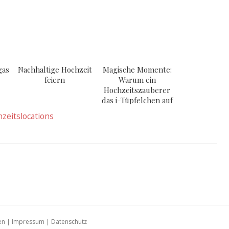
gas
Nachhaltige Hochzeit
Magische Momente:
feiern
Warum ein
Hochzeitszauberer
das i-Tüpfelchen auf
Ihrer Hochzeit ist
zeitslocations
en |
Impressum
|
Datenschutz