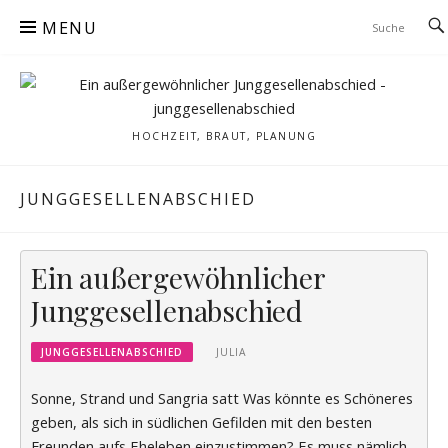
Skip
MENU
to
content
HOCHZEIT, BRAUT, PLANUNG
JUNGGESELLENABSCHIED
Ein außergewöhnlicher
Junggesellenabschied
JUNGGESELLENABSCHIED
JULIA
Sonne, Strand und Sangria satt Was könnte es Schöneres
geben, als sich in südlichen Gefilden mit den besten
Freunden aufs Eheleben einzustimmen? Es muss nämlich