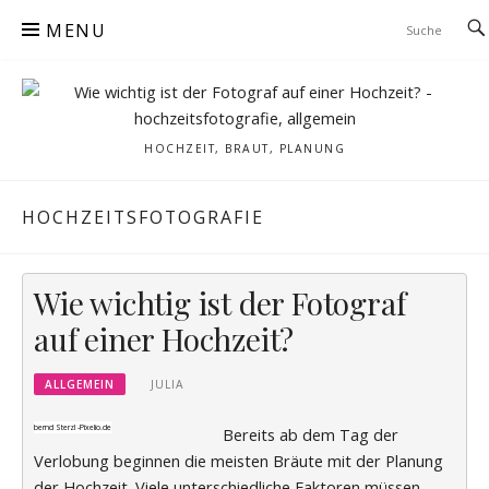
Skip
MENU
to
content
HOCHZEIT, BRAUT, PLANUNG
HOCHZEITSFOTOGRAFIE
Wie wichtig ist der Fotograf
auf einer Hochzeit?
ALLGEMEIN
JULIA
bernd Sterzl -
Pixelio.de
Bereits ab dem Tag der
Verlobung beginnen die meisten Bräute mit der Planung
der Hochzeit. Viele unterschiedliche Faktoren müssen