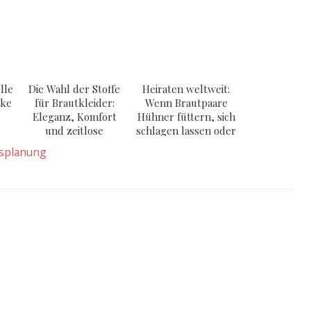
lle
Die Wahl der Stoffe
Heiraten weltweit:
nke
für Brautkleider:
Wenn Brautpaare
Eleganz, Komfort
Hühner füttern, sich
und zeitlose
schlagen lassen oder
Schönheit
weinen müssen
splanung