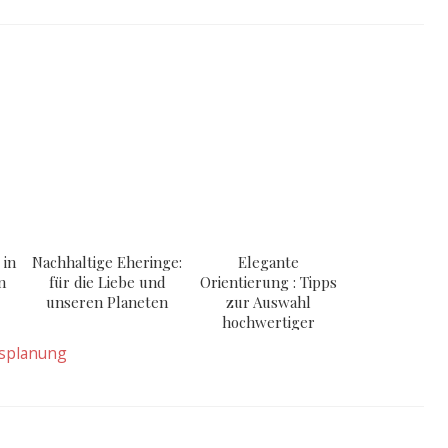
 in
Nachhaltige Eheringe:
Elegante
n
für die Liebe und
Orientierung : Tipps
unseren Planeten
zur Auswahl
hochwertiger
Damenwäsche
splanung