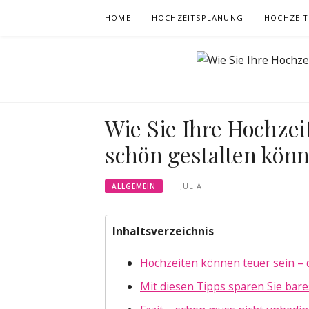
Skip
HOME
HOCHZEITSPLANUNG
HOCHZEIT
to
content
Wie Sie Ihre Hochzei
schön gestalten kön
JULIA
ALLGEMEIN
Inhaltsverzeichnis
Hochzeiten können teuer sein – d
Mit diesen Tipps sparen Sie bar